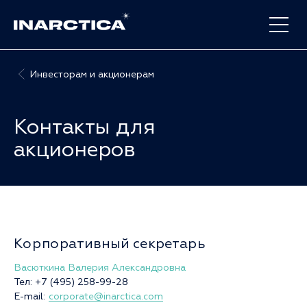
Инвесторам и акционерам
Контакты для
акционеров
Контакты
Корпоративный секретарь
InArctica
Васюткина Валерия Александровна
Тел:
+7 (495) 258-99-28
E-mail:
corporate@inarctica.com