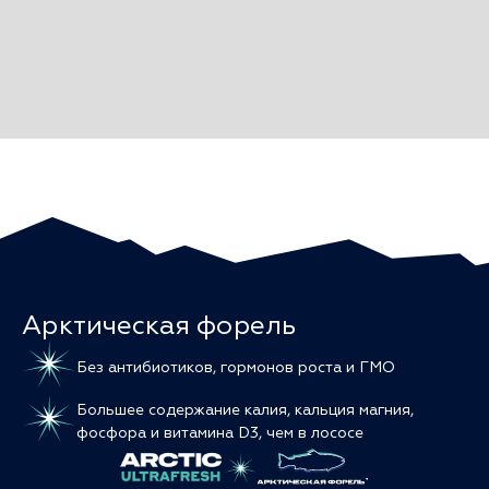
Арктическая форель
Без антибиотиков, гормонов роста и ГМО
Большее содержание калия, кальция магния,
фосфора и витамина D3, чем в лососе