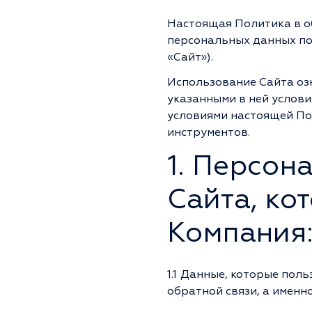
Политика
Настоящая Политика в о
персональных данных пол
конфидециальности
«Сайт»).
Использование Сайта озн
указанными в ней услови
условиями настоящей По
инструментов.
1. Персон
Сайта, ко
Компания
1.1
Данные, которые поль
обратной связи, а именно