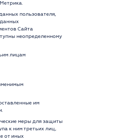
.Метрика.
данных пользователя,
 данных
ментов Сайта
оступны неопределенному
ьим лицам
именимым
оставленные им
.
ческие меры для защиты
па к ним третьих лиц,
е от иных