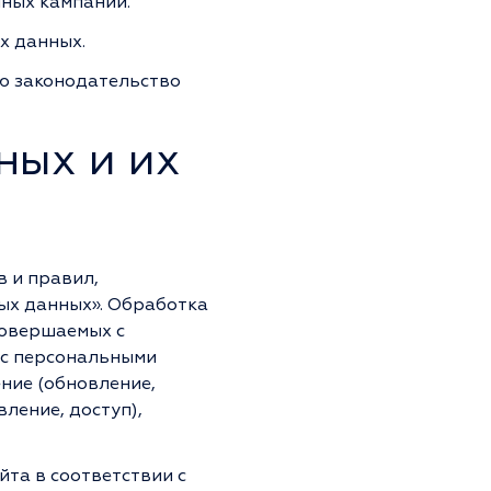
ных кампаний.
х данных.
ию законодательство
ных и их
 и правил,
ных данных». Обработка
совершаемых с
 с персональными
ение (обновление,
ление, доступ),
та в соответствии с