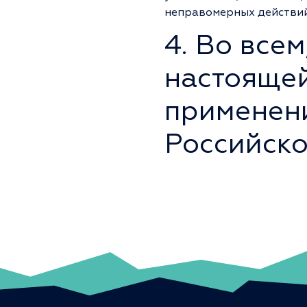
неправомерных действий
4. Во все
настоящей
применен
Российск