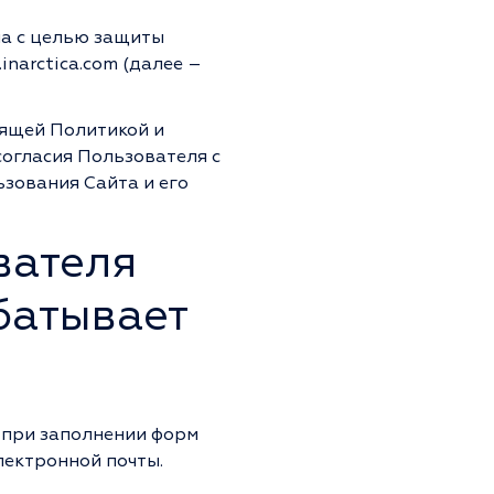
а с целью защиты
narctica.com (далее –
оящей Политикой и
согласия Пользователя с
зования Сайта и его
вателя
батывает
 при заполнении форм
электронной почты.