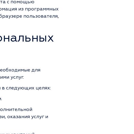
йта с помощью
ормация из программных
 браузере пользователя,
сональных
необходимые для
ми услуг.
 в следующих целях:
.
полнительной
, оказания услуг и